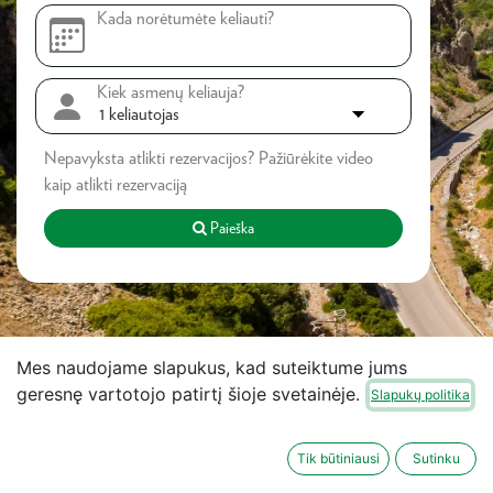
Kada norėtumėte keliauti?
Kiek asmenų keliauja?
Nepavyksta atlikti rezervacijos?
Pažiūrėkite video
kaip atlikti rezervaciją
Paieška
Mes naudojame slapukus, kad suteiktume jums
geresnę vartotojo patirtį šioje svetainėje.
Slapukų politika
Tik būtiniausi
Sutinku