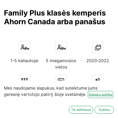
Family Plus klasės kemperis
Ahorn Canada arba panašus
1-5 keliautojai
5 miegamosios
2020-2022
vietos
Mes naudojame slapukus, kad suteiktume jums
Mechaninė
B tipo
Žiemos paketas
geresnę vartotojo patirtį šioje svetainėje.
Slapukų politika
pavarų dėžė
vairuotojo
pažymėjimas
Tik būtiniausi
Sutinku