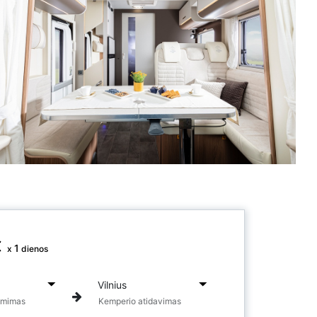
€
1
x
dienos
ėmimas
Kemperio atidavimas