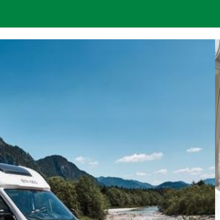
0
iekite su mumis