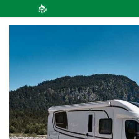
Pradžia
Kemperių nuoma
Susis