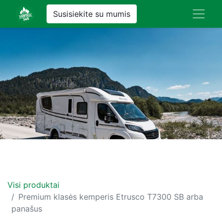
Susisiekite su mumis
Visi produktai
Premium klasės kemperis Etrusco T7300 SB arba
panašus