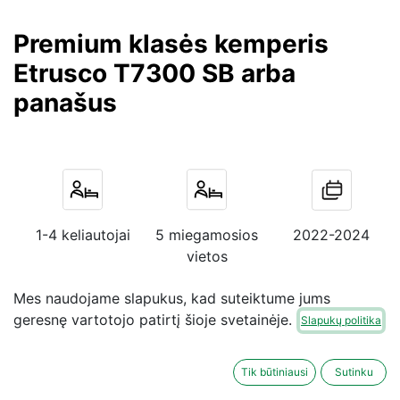
Premium klasės kemperis
Etrusco T7300 SB arba
panašus
1-4 keliautojai
5 miegamosios
2022-2024
vietos
Mes naudojame slapukus, kad suteiktume jums
geresnę vartotojo patirtį šioje svetainėje.
Slapukų politika
Mechaninė
B tipo
Žiemos paketas
pavarų dėžė
vairuotojo
Tik būtiniausi
Sutinku
pažymėjimas