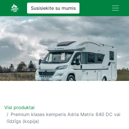
Susisiekite su mumis
Visi produktai
Premium klases kemperis Adria Matrix 640 DC vai
līdzīgs (kopija)