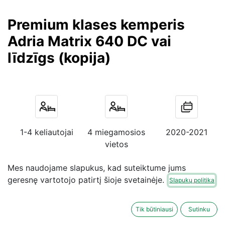
Premium klases kemperis
Adria Matrix 640 DC vai
līdzīgs (kopija)
1-4 keliautojai
4 miegamosios
2020-2021
vietos
Mes naudojame slapukus, kad suteiktume jums
geresnę vartotojo patirtį šioje svetainėje.
Slapukų politika
Mechaninė
B tipo
Žiemos paketas
pavarų dėžė
vairuotojo
Tik būtiniausi
Sutinku
pažymėjimas